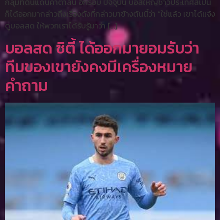
กลุ่มที่ดินแดนคาตาลัน อีกรอบ ปัจจุบัน บอสใหญ่ชาวประเทศสเปน
ก็ได้ออกมากล่าวถึงเรื่องดังที่กล่าวมาข้างต้นนี้ว่า “ใช่แล้ว เขาได้แจ้ง
ดูบอลสด ให้พวกเราได้รับรู้มาว่า […]
บอลสด ซิตี้ ได้ออกมายอมรับว่า
ทีมของเขายังคงมีเครื่องหมาย
คำถาม