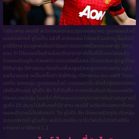
โรบิน ฟาน เพอร์ซี่ สมัยก่อนยอดแนวรุกของสมาคม ดูบอลออนไลน์
แมนเชสเตอร์ ยูไนเต็ด แล้วก็ อาร์เซนอล ได้ออกโรงเชิดชู อ็องโตนี
มาร์ซียาล แนวรุกฟอร์มเร่าร้อนชาวประเทศฝรั่งเศสของกลุ่ม ปีศาจ
แดง ว่า ได้แปลงเป็นลำแข้งระดับนานาชาติเป็นที่เป็นระเบียบแล้ว
โดยเกมปัจจุบัน หัวหอกชาวประเทศฝรั่งเศส เป็นคนเรียกจุดลูกโทษ
ให้กับกลุ่ม ปีศาจแดง ก่อนที่จะเพื่อนฝูงร่วมกลุ่มคนเก่งอย่าง บรูโน่
แฟร์นานเดส จะเป็นสตั๊ดฆ่า ยิงให้กลุ่ม ปีศาจแดง ชนะ เอฟซี วัวเปน
เฮเก้น ยอดกลุ่ม ดูบอลออนไลน์ จากเดนมาร์ก ผ่านไปสู่รอบรองชนะ
เลิศในศึกบอล ยูโรป้า ลีก ไปได้เสร็จ จากฟอร์มอันเร่าร้อนของสมัย
ก่อนแนวรุกกลุ่ม โมนาโก ที่ทำคะแนนรวมทุกรายการในช่วงฤดูกาลนี้
สูงถึง 23 ประตู โน่นก็เลยทำให้ ฟาน เพอร์ซี่ จะต้องรีบออกมาชื่นชม
แผงหน้ารายนี้เป็นพิเศษว่า “ใน ยูโรป้า ลีก นัดหมายปัจจุบัน กับกลุ่ม
แมนเชสเตอร์ ยูไนเต็ด ผมได้มองเห็น เขาโชว์ฟอร์มได้อย่างดียิ่ง
มากมาย มาร์ซียาล […]