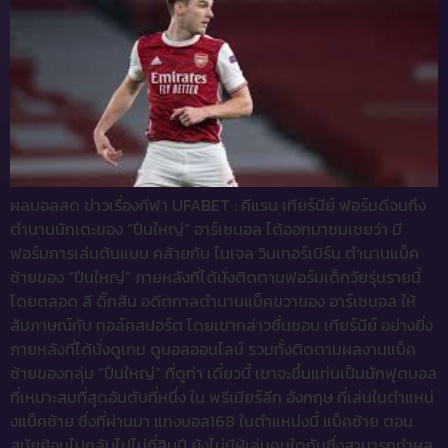
ผลบอลสด ข่าวเรื่องกีฬา UFABET : คีแรน เทียร์นีย์ ฟอร์มดีจนถึง
ตำนานนักเตะของ “ปืนใหญ่” อาร์เซนอล ได้ออกมาชมเชยว่า มี
ฟอร์มการเล่นต้นแบบ คล้ายกับ ไนเจล วินเทอร์เบิร์น ตำนานแบ็ค
ซ้ายของ “ปืนใหญ่” ภายหลังที่ได้นั่งติดตามฟอร์มเด็กวัยรุ่นรายนี้
โดยตลอด ลี ดิ๊กสัน อดีตกาลตำนานแบ็คขวาของ อาร์เซนอล ให้
สัมภาษณ์กับ ทอล์คสปอร์ต โดยเขากล่าวชื่นชอบ เทียร์นีย์ อย่างยิ่ง
ภายหลังที่ได้นั่งดูเกม ดูบอลออนไลน์ รวมทั้งติดตามผลงานแบ็ค
ซ้ายของกลุ่ม “ปืนใหญ่” ที่ดูท่า เดี๋ยวนี้ เขาจะขึ้นแท่นเป็นนักฟุตบอล
ที่เหมาะสมที่สุดอันดับที่หนึ่ง ใน พรีเมียร์ลีก อังกฤษ ที่เล่นในตำแหน่
งแบ็คซ้าย ซึ่งที่ผ่านมา แทงบอล168 ในตำแหน่งนี้ แบ็คซ้าย ตอน
สมัยย้อนไปกลับไปไม่กี่สิบปี ยังไม่มีผู้เล่นคนใดกันซึ่งสามารถทำผล