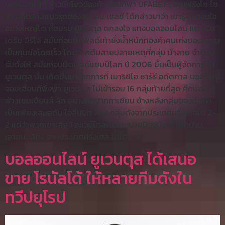
บอลออนไลน์ ข่าวที่เกียวข้องกับเรื่องกีฬา UFABET : จานฟรังโก โซ
ล่า อดีตกาลแนวรุกของสมาคม เชลซี ได้กล่าวมาว่า เขารู้สึกฉงนใจ
อย่างใหญ่โต ที่ชมรม ยูเวนตุส ตกลงใจ แทงบอลออนไลน์ แต่ง อัน
เดรีย ปีร์โล่ สมัยก่อนมิดฟิลด์เท้าชั่งน้ำหนักทองคำคนเก่งของชมรม
เป็นกุนซือโดยเร็ว โดยจากต้นสายปลายเหตุที่กลุ่ม ม้าลาย จำต้อง
รีบตั้งให้ สมัยก่อนมิดฟิลด์แชมป์โลก ปี 2006 ขึ้นเป็นผู้จัดการทีม
ยูเวนตุส นั้น เกิดขึ้นมาจากการที่ เมาริซิโอ ซาร์รี อดีตกาล บอสใหญ่
จอมเฮี้ยบที่พึ่งพา ยูเวนตุส ไม่เข้ารอบ 16 กลุ่มท้ายที่สุด ศึกบอล ยู
ฟ่า แชมเปียนส์ ลีก อย่างหักปากกาเซียน ข้างหลังกลุ่มของเขาทำ
เป็นเพียงเสมอกับ โอลิมปิก ลียง กลุ่มดังจากประเทศฝรั่งเศสไป 2-
2 แต่ว่าพวกเขาเสีย 1 อะเวย์โกลในนัดหมายปัจจุบัน ที่ เปิดบ้าน
เอาชนะ ลียง จากประเทศฝรั่งเศส ไปได้ […]
บอลออนไลน์ ยูเวนตุส ได้เสนอ
ขาย โรนัลโด้ ให้หลายทีมดังใน
ทวีปยุโรป