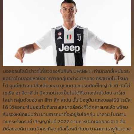
บอลออนไลน์ ข่าวที่เกี่ยวข้องกับกีฬา UFABET : ท่ามกลาขี้เหนียวระ
แสข่าวโคมลอยหัวข้อการย้ายกลุ่มอย่างมากของ คริสเตียโน่ โรนัล
โด้ ศูนย์หน้าคนมีชื่อเสียงของ ยูเวนตุส ชมรมยักษ์ใหญ่ ที่เวที กัลโช่
เซเรีย อา อิตาลี ว่า มีความน่าจะเป็นไปได้ที่เขาจะย้ายไปซบ บาร์เซ
โลน่า กลุ่มดังของ ลา ลีกา ลีก สเปน นั้น ปัจจุบัน แทงบอล168 โรนัล
โด้ ได้ออกมาไม่ยอมรับถึงกระแสข่าวลือดังที่ได้กล่าวมาแล้ว พร้อม
รับรองหนักแน่นว่า เขาปรารถนาที่จะอยู่รับใช้กลุ่ม ม้าลาย ไปตราบ
จนกระทั่งครบคำสัญญาในปี 2022 ตามการเปิดเผยของ อาส สื่อ
มีชื่อของดิน แดนวัวกระทิงดุ เมื่อเร็วๆนี้ กีเยม บาลาเก เรารูที่แวดวง