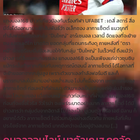
แทงบอล168 ข่าวที่เกียวข้องกับเรื่องกีฬา UFABET : เดลี่ สตาร์ สื่อ
มีชื่อได้ออกมาประชาสัมพันธ์ว่า อเล็กซอง ลากาแซ็ตต์ แนวรุกที่
กำลังฟอร์มดีของกลุ่ม “ปืนใหญ่” อาร์เซนอล เวลานี้ จัดแจงที่จะย้าย
ซบ แอตเลติโก มาดริด ยอดกลุ่มที่แดนกระทิงดุ ภายหลังที่ “ตรา
หมี” จัดเตรียมยื่นข้อเสนอให้กับกลุ่ม “ปืนใหญ่” ในเร็วๆนี้ ถึงแม้ว่า
ข่าวสารที่สื่อออกมาบรรเลง แทงบอล168 จะเป็นเพียงแค่ข่าวซุบซิบ
แม้กระนั้นถ้าหากเทียบกับเหตุการณ์ตอนนี้ ลากาแซ็ตต์ ได้โอกาสที่
จะย้ายออกจากกลุ่มสูง เพราะตัวเขาเองกำลังฟอร์มดี และก็
ปรารถนาลงในสนามอย่างสม่ำเสมอ โน่นก็เนื่องจาก เหตุการณ์ของ
ลากาแซ็ตต์ ก่อนหน้าที่ผ่านมา ตัวเขาเองเป็นเพียงแต่ผู้เล่นสำรอง
ของ โอบาเมยอง เมื่อตอนหน้าหนาวก่อนหน้าที่ผ่านมา แทงบอล168
ก่อนที่จะเชื้อไวรัส วัวโรน่า จะแพร่ระบาดอย่างมาก ลากาแซ็ตต์ ได้มี
ข่าวสารว่า กลุ่มดังจากอิตาลี ไม่ว่าจะเป็น ยูเวนตุส หรือ เอซี มิลาน ก็
อยากได้ตัว ลากาแซ็ตต์ ไปร่วมกลุ่มอย่างเดียวกัน ภายหลังที่เห็น
ประโยช์จาก ลากาแซ็ตต์ มากยิ่งกว่าจะนั่งอยู่ข้างสนาม […]
ดูบอลออนไลน์ มากัลเญส ถูกจัด