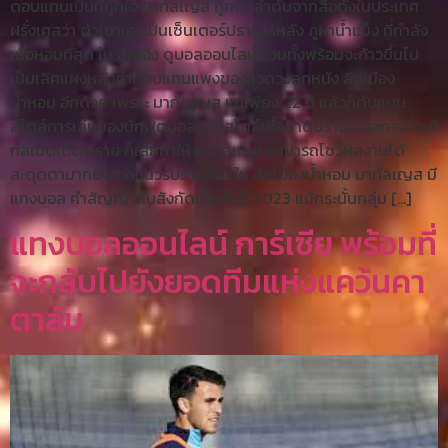
ตอบแทนเป็นที่ถูกใจ มากัลเญส ถูกจัดลำดับจากสื่อดังในประเทศ
ฝรั่งเศสว่า ตัวเขาเองเป็นเซ็นเตอร์ปราการหลัง ภูผาน้ำแข็ง ที่กำลัง
เนื้อหอมที่สุด ใน ลีกเอิง ดูบอลออนไลน์ รวมทั้งพร้อมจะก้าวขึ้นไป
เป็นเลิศแผงหลังค่าตอบแทนแพงของแวดวงลูกหนัง ลีกเมือง
น้ำหอม อีกด้วย เพราะ มากัลเญส แก่เพียง 22 ปี แล้วก็ต้นแบบ
สไตล์การเล่นของนักฟุตบอลตามสไตล์เชื้อชาติบราซิล ออกจะที่จะมี
กลเม็ดเด็ดพราย ก็เลยทำให้ มากัลเญส สามารถโชว์ผลงานได้
สะดุดตามากยิ่งกว่าแนวรับรายอื่นๆใน ลีกเมืองน้ำหอม มากัลเญส มี
แทงบอล คำสัญญากับสังกัดเดิมถึงปี 2023 แม้กระนั้นกลุ่ม […]
แทงบอลออนไลน์ การ์เซีย พร้อมที่
จะกลับไปยังยอดทีมแห่งแคว้นคา
ตาลัน