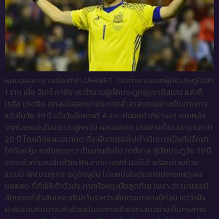
ผลบอลสด ข่าวเรื่องกีฬา UFABET : ปิดตำนานยอดผู้เฝ้าประตูไปอีก
1 ราย เมื่อ อีเกร์ กาซียาส ตำนานผู้เฝ้าประตูกลุ่มชาติสเปน แล้วก็
เรอัล มาดริด ตกลงใจออกมาประกาศล่ำลาสนามอย่างเป็นทางการ
แล้วในวัย 39 ปี เมื่อวันอังคารที่ 4 ส.ค. ก่อนหน้าที่ผ่านมา ภายหลัง
จากโลดแล่นในแวดวงลูกหนัง ผลบอลสด มาอย่างเป็นเวลานานกว่า
20 ปี โดยคิดแผนอนาคต ที่จะผันตนเองไปดำเนินการเป็นที่ปรึกษา
ให้กับกลุ่ม ราชันชุดขาว เป็นงานถัดไป กาซียาส ผู้เฝ้าประตูวัย 39 ปี
ตกลงใจที่จะจบสิ้นชีวิตเฝ้าเสากับ เอฟซี ปอร์โต้ พร้อมด้วยถ้วย
แชมป์ ลีกโปรตุเกส ฤดูปัจจุบัน โดยหนึ่งในต้นสายปลายเหตุ ผล
บอลสด ที่ทำให้เจ้าตัวประกาศห้อยถุงมือสุดท้าย เพราะว่า เขาเคยมี
ลักษณะหัวใจล้มเหลวทันควันระหว่างฝึกตอนกลางปีก่อน แต่ว่ายัง
ฝ่าฝืนเล่นถัดมาจนถึงปัจจุบันจะตกลงใจเลิกเล่นอย่างเป็นทางการ