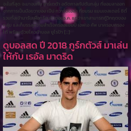
จะในที่สุด จะมาจบกับ อาร์เตต้า อดีตกาลกัปตันกลุ่ม ที่ยอมลาออก
จากการเป็นมือขวาของ เป๊ป กวาร์ดิโอล่า ที่ชมรม แมนเชสเตอร์ ซิตี้
รวมทั้งเข้ามารับเผือกร้อนในตอนธ.ค. แต่ว่าเขาสามารถกู้วิกฤตของ
กลุ่ม และก็บรรลุความสำเร็จครองแชมป์ เอฟเอ คัพ มาครอบครอง
ได้ พร้อมด้วยโควต้าบอล ยูโรป้า […]
ดูบอลสด ปี 2018 กูร์กตัวส์ มาเล่น
ให้กับ เรอัล มาดริด