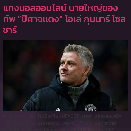
แทงบอลออนไลน์ นายใหญ่ของ
ทัพ “ปีศาจแดง” โอเล่ กุนนาร์ โซล
ชาร์
แทงบอลออนไลน์ ข่าวเรื่องกีฬา UFABET : นายใหญ่ของกองทัพ
“ปีศาจแดง”อย่าง โอเล่ กุนนาร์ โซลชาร์ ได้ออกมาแสดงความ
ทะยานอยาก ที่จะพาชมรมครอบครองแชมป์ ยูโรป้า ลีก ให้ได้