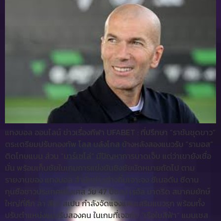
แทงบอล ออนไลน์ ข่าวเรื่องกีฬา UFABET : ที่ปรึกษา “ราชันชุดขาว”
ตระเตรียมปรับกองทัพ โลส บลังโกส ข้างหลังสองแนวรับ “รามอส”
ติดโทษแบน ส่วน “มาร์เซโล่” มีปัญหาการบาดเจ็บ แต่ว่าเขายังเชื่อ
มั่น พร้อมเก็บชัยในเกมการแข่งขันชิงชัยนัดหมายถัดไป ตาม
รายงานของ แทงบอล สำนักข่าวต่างถิ่นเจาะจง ซีเนอดีน ซีดาน
กุนซือชาวประเทศฝรั่งเศส วัย 47 ปีของ เรอัล มาดริด สมาคมยักษ์
ใหญ่ที่ศึก ลา ลีกา สเปน กำลังจัดแจงแผนเสริมแนวรุก พร้อมทั้ง
ปรับตำแหน่งแนวรับสองคน ในเกมที่เจอกับ “เรือใบสีฟ้า” แมนเชส