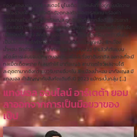
แดง” แทงบอล แมนเชสเตอร์ ยูไนเต็ด ภายหลังที่ทั้งคู่กลุ่มมีความ
สนใจ รวมทั้งพร้อมที่จะฉีกข้อตกลงถ้าเกิดการสนทนาเรื่องค่า
ตอบแทนเป็นที่ถูกใจ มากัลเญส ถูกจัดลำดับจากสื่อดังในประเทศ
ฝรั่งเศสว่า ตัวเขาเองเป็นเซ็นเตอร์ปราการหลัง ภูผาน้ำแข็ง ที่กำลัง
เนื้อหอมที่สุด ใน ลีกเอิง ดูบอลออนไลน์ รวมทั้งพร้อมจะก้าวขึ้นไป
เป็นเลิศแผงหลังค่าตอบแทนแพงของแวดวงลูกหนัง ลีกเมือง
น้ำหอม อีกด้วย เพราะ มากัลเญส แก่เพียง 22 ปี แล้วก็ต้นแบบ
สไตล์การเล่นของนักฟุตบอลตามสไตล์เชื้อชาติบราซิล ออกจะที่จะมี
กลเม็ดเด็ดพราย ก็เลยทำให้ มากัลเญส สามารถโชว์ผลงานได้
สะดุดตามากยิ่งกว่าแนวรับรายอื่นๆใน ลีกเมืองน้ำหอม มากัลเญส มี
แทงบอล คำสัญญากับสังกัดเดิมถึงปี 2023 แม้กระนั้นกลุ่ม […]
แทงบอล ออนไลน์ อาร์เตต้า ยอม
ลาออกจากการเป็นมือขวาของ
เป๊ป