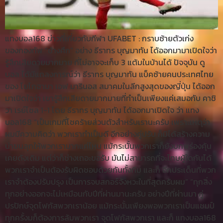
แทงบอล168 ข่าวที่เกี่ยวกับกีฬา UFABET : กราบซ้ายตัวเก่ง
ของกองทัพ “ช้างศึก” อย่าง ธีราทร บุญมาทัน ได้ออกมามาเปิดใจว่า
รู้สึกเสียดายมากมาย ที่ไม่อาจจะเก็บ 3 แต้มในบ้านได้ ปัจจุบัน ดู
บอล ได้มีแถลงการณ์ว่า ธีราทร บุญมาทัน แบ็คซ้ายคนประเทศไทย
ของ โยโกฮามา เอฟ มารินอส สมาคมในลีกสูงสุดของญี่ปุ่น ได้ออก
มาเปิดใจว่า เขารู้สึกเสียดายมากมายที่ทำเป็นเพียงแค่เสมอกับ คาชิ
วา เรย์โซล 1-1 โดย ธีราทร บุญมาทัน ได้ออกมาเปิดใจ ว่า แทง
บอล168 “เป็นเกมที่โชคร้ายส่วนตัวสำหรับเรานะครับ เพราะเหตุว่า
ผมมีความคิดว่า พวกเราทำเป็นดี อีกอย่างคู่ปรับ ก็มิได้สร้างความ
น่าขนลุกให้พวกเรามากแค่ไหน แม้กระนั้นพวกเราก็ยังบกพร่องคุ้น
เคยดังเดิม แต่ว่าก็ช่างเถอะขอรับ มันไม่สามารถที่จะโทษผู้ใดกันได้
พวกเราจำเป็นต้องรับผิดชอบด้วยกันทั้งทีม และก็ อีกประเด็นที่พวก
เราจำต้องปรับปรุง เป็นการจบสกอร์จังหวะในที่สุดครับผม” “ทุกสิ่ง
ทุกอย่างออกจะไม่เหมือนกับปีที่ผ่านมานะครับ อย่างปีที่ผ่านมา คู่
ปรปักษ์จุดโฟกัสพวกเราน้อย แม้กระนั้นเพียงพอพวกเราเป็นแชมป์
ทุกครั้งมก็ต้องการล้มพวกเรา จุดโฟกัสพวกเรา และก็ แทงบอล168