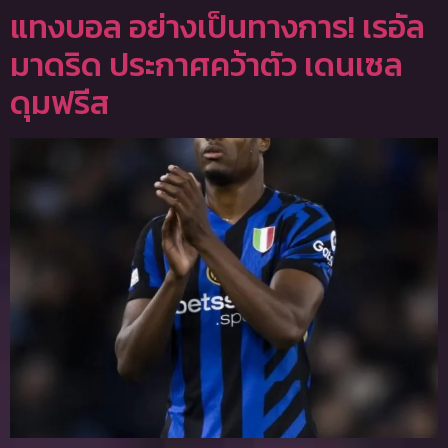
แทงบอล อย่างเป็นทางการ! เรอัล
มาดริด ประกาศคว้าตัว เดนเซล
ดุมฟรีส