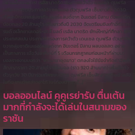
อย่างเป็นทางการ! เรอัล มาดริด ประกาศคว้าตัว เดนเซล ดุมฟรีส
เรอัล มาดริดประกาศคว้า แทงบอล ตัวดุมฟรีส เซ็นยาวถึง 2030
ตัวบุกปีกขวากลุ่มชาติเนเธอร์แลนด์จาก อินเตอร์ มิลาน ด้วยค่าฉีก
ข้อตกลง 20 ล้านยูโร เซ็นยาวถึงปี 2030 จัดเตรียมชิงเก้าอี้กับ เท
รนต์ อเล็กซานเดอร์-อาร์โนลด์ เรอัล มาดริด ยักษ์ใหญ่ที่ศึกลา ลีกา
ประเทศสเปน ประกาศรับรองการคว้าตัว เดนเซล ดุมฟรีส ตัวบุกปีก
ขวากลุ่มชาติเนเธอร์แลนด์จาก อินเตอร์ มิลาน ผลบอลสด อย่าง
เป็นทางการ เมื่อวันอาทิตย์ที่ 5 เดือนกรกฎาคมก่อนหน้าที่ผ่านมา
บอลรายงานบอกว่า “พระราชาชุดขาว” ตกลงใจใช้ข้อจำกัดค่าฉีกคำ
สัญญาราคา 20 ล้านยูโร แทงบอล (ราว 920 ล้านบาท) เพื่อดึงตัว
ตัวรุกวัย 30 ปีมาร่วมทัพแบบถาวร ดุมฟรีส เซ็นสัญญาค้าหน้าแข้ง
ในถิ่น ซานว่ากล่าวอาโก้ เบร์ท้องนาเบว […]
บอลออนไลน์ คูคูเรย่ารับ ตื่นเต้น
มากที่กำลังจะได้เล่นในสนามของ
ราชัน