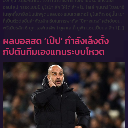
อังกฤษ ได้ออกมาเปิดใจว่า เขาต้องการที่จะพาชมรม แทงบอล
ออนไลน์ ครองแชมป์ ยูโรป้า ลีก ให้ได้ สำหรับ โอเล่ กุนนาร์ โซลชาร์
ในยุคที่เขายังเป็นนักฟุตบอลของ แมนเชสเตอร์ ยูไนเต็ด อยู่นั้น เขา
ก็เป็นตัวต่อชิ้นสำคัญสำหรับในการพาทัพ “ปีศาจแดง” คว้าชัยชนะ
พรีเมียร์ลีก 6 ยุค, เอฟเอ คัพ 1 ยุค และก็ ยูฟ่า แชมเปี้ยนส์ ลีก 1 […]
ผลบอลสด ‘เป๊ป’ กำลังเล็งตั้ง
กัปตันทีมเองแทนระบบโหวต