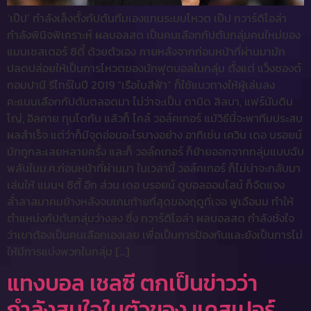
‘เป๊ป’ กำลังเล็งตั้งกัปตันทีมเองแทนระบบโหวต เป๊ป กวาร์ดิโอล่า
กำลังพินิจพิเคราะห์ ผลบอลสด เป็นคนเลือกกัปตันกลุ่มคนใหม่ของ
แมนเชสเตอร์ ซิตี้ ด้วยตัวเอง ภายหลังจากก่อนหน้าที่ผ่านมามัก
ปลดปล่อยให้เป็นการโหวตของนักฟุตบอลในกลุ่ม ตั้งแต่ แว็งซองต์
กอมปานี รีไทร์ในปี 2019 “เรือใบสีฟ้า” ก็ใช้แนวทางให้ผู้เล่นลง
คะแนนเลือกกัปตันตลอดมา ไม่ว่าจะเป็น ดาบิด สิลบา, แฟร์นันดิน
โญ่, อิลคาย กุนโดกัน แล้วก็ ไคล์ วอล์คเกอร์ แม้วิธีนี้จะพาทีมประสบ
ผลสำเร็จ แต่ว่าก็มีจุดอ่อนอะไรบางอย่าง อาทิเช่น เควิน เดอ บรอยน์
มักถูกละเลยหลายครั้ง และก็ วอล์คเกอร์ ก็ย้ายออกจากกลุ่มแบบฉับ
พลันในม.ค.ก่อนหน้าที่ผ่านมา ในเวลานี้ วอล์คเกอร์ ก็ไม่น่าจะกลับมา
เล่นให้ แมนฯ ซิตี้ อีก ส่วน เดอ บรอยน์ ดูบอลออนไลน์ ก็จัดแจง
ล่ำลาสมาคมข้างหลังจบเกมท้ายที่สุดของฤดูที่เจอ ฟูเฉือนม ทำให้
ตำแหน่งกัปตันกลุ่มว่างลง ซึ่ง กวาร์ดิโอล่า ผลบอลสด กำลังชั่งใจ
ว่าเขาต้องเป็นคนเลือกเองเลย เพื่อเป็นการป้องกันและยังเป็นการไม่
ให้มีการแบ่งพวกในกลุ่ม […]
แทงบอล เชลซี ตกเป็นข่าวว่า
กำลังสนใจในตัวของ แคสเปอร์