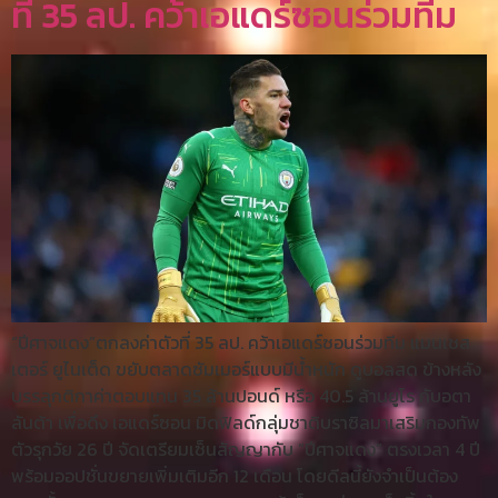
ที่ 35 ลป. คว้าเอแดร์ซอนร่วมทีม
“ปีศาจแดง”ตกลงค่าตัวที่ 35 ลป. คว้าเอแดร์ซอนร่วมทีม แมนเชส
เตอร์ ยูไนเต็ด ขยับตลาดซัมเมอร์แบบมีน้ำหนัก ดูบอลสด ข้างหลัง
บรรลุกติกาค่าตอบแทน 35 ล้านปอนด์ หรือ 40.5 ล้านยูโร กับอตา
ลันต้า เพื่อดึง เอแดร์ซอน มิดฟิลด์กลุ่มชาติบราซิลมาเสริมกองทัพ
ตัวรุกวัย 26 ปี จัดเตรียมเซ็นสัญญากับ “ปีศาจแดง” ตรงเวลา 4 ปี
พร้อมออปชั่นขยายเพิ่มเติมอีก 12 เดือน โดยดีลนี้ยังจำเป็นต้อง