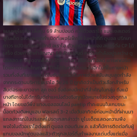
แมนฯยูไนเต็ด เล็งทุ่ม 69 ล้านปอนด์ คว้าตัวอเราโฮ แมนเชสเตอร์
ยูไนเต็ด อาจมอบจุดกำเนิดที่เพอร์เฟ็คให้ ในหน้าที่ที่ ดูบอล ปรึกษา
ถาวร แม้ปิดดีลคว้า มักซี อเราโฮ ตัวบุกปีกซ้ายของ สปอร์ติ้ง CP ได้
เสร็จ ด้วยค่าฉีกคำสัญญา 69 ล้านปอนด์ คาร์ริคกำลังอยู่ระหว่าง ดู
บอลสด การพูดจาเพื่อปฏิบัติภารกิจกุนซือต่อที่โอลด์ แทรฟฟอร์ด
โดยคาดว่าคำสัญญา 2 ปีจะได้รับการรับรองในอีกไม่กี่ในภายหน้า
รวมทั้งสิ่งที่เขาอยากได้ในซัมเมอร์นี้เป็นการช่วยสนับสนุนสุดกำลัง
จากกระดานบริหาร อเราโฮ วัย 26 ปี ถูกคิดว่าเป็นตัวเลือกสำหรับ
สืบต่อระยะยาวจาก ลุค ชอว์ ซึ่งยังคงมีหน้าที่สำคัญในกลุ่ม ถึงแม้
บางทีอาจไม่ได้การันตีตำแหน่งตัวจริงทุกนัดหมายในช่วงฤดูกาล
หน้า โดยชอว์พึ่ง แทงบอลออนไลน์ pantip ทำคะแนนในเกมชนะ
น็อตท้วงติงหมูแฮม ฟอเรสต์ 3-2 เมื่อวันอาทิตย์ก่อนหน้านี้ที่ผ่านมา
แถลงการณ์ในประเทศโปรตุเกสกล่าวว่า ยูไนเต็ดแสดงความพึง
พอใจในตัวอเราโฮตั้งแต่ ดูบอล ตอนต้นพ.ค. แล้วก็มีการติดต่อกับผู้
แทนของนักฟุตบอลแล้ว ตัวรุกสปอร์ติ้งทำผลงานเด่นตั้งแต่แมื่อ