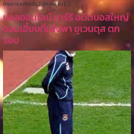
ย้ายมาร่วมทีมเมื่อ 2 ปีกลาย ยิง […]
บอลออนไลน์ ซาร์รี อดีตบอสใหญ่
จอมเฮี้ยบที่เพิ่งพา ยูเวนตุส ตก
รอบ